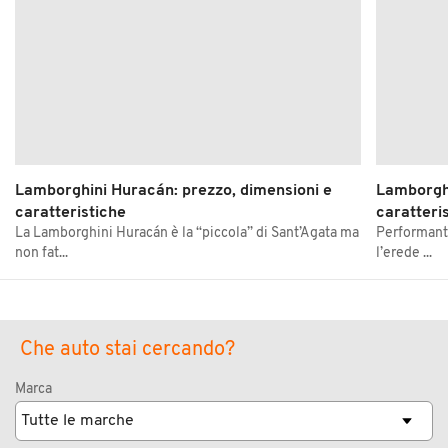
Lamborghini Huracán: prezzo, dimensioni e
Lamborghi
caratteristiche
caratteri
La Lamborghini Huracán è la “piccola” di Sant’Agata ma
Performante
non fat...
l’erede ...
Che auto stai cercando?
Marca