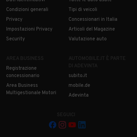
Dati identificativi
Tutte le auto usate
Condizioni generali
Tipi di veicoli
Privacy
Concessionari in Italia
Impostazioni Privacy
Articoli del Magazine
Security
Valutazione auto
AREA BUSINESS
AUTOMOBILE.IT È PARTE
DI ADEVINTA
Registrazione
concessionario
subito.it
Area Business
mobile.de
Multigestionale Motori
Adevinta
SEGUICI