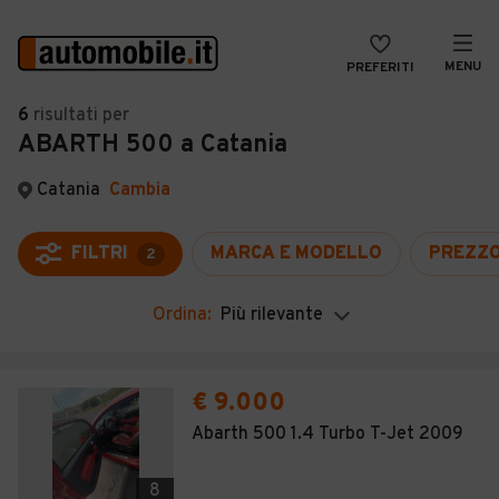
MENU
PREFERITI
CERCA
6
risultati
per
ABARTH 500 a Catania
VENDI
Auto
MAGAZINE
Auto usate
Catania
Cambia
ACCEDI
Auto Km 0
FILTRI
MARCA E MODELLO
PREZZ
2
Auto Nuove
Ordina:
Più rilevante
Noleggio a lungo termine
Auto d'epoca
€ 9.000
Moto
Abarth 500 1.4 Turbo T-Jet 2009
Camper
8