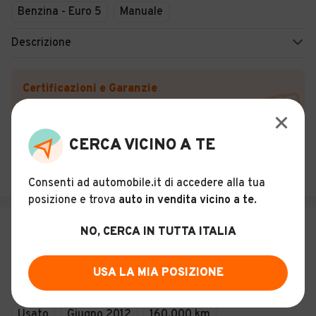
Benzina - Euro 5
Manuale
Descrizione
Certificazioni e Garanzie
Storia del veicolo
CERCA VICINO A TE
NPMOTORS S.R.L.
Catania (CT)
Consenti ad automobile.it di accedere alla tua
posizione e trova
auto in vendita vicino a te
.
€ 11.999
NO, CERCA IN TUTTA ITALIA
Abarth 500 C 1.4 Turbo T-Jet
USA LA MIA POSIZIONE
11
Usato
Giugno 2012
160.000 km