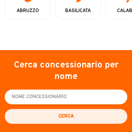
ABRUZZO
BASILICATA
CALAB
Cerca concessionario per
nome
CERCA