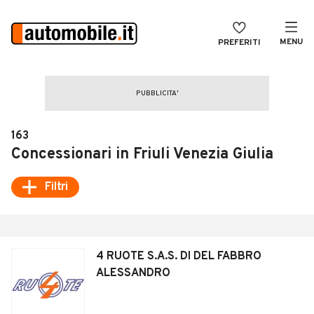
MENU
PREFERITI
CERCA
VENDI
Auto
MAGAZINE
Auto usate
163
ACCEDI
Auto Km 0
Concessionari in Friuli Venezia Giulia
Auto Nuove
Filtri
Noleggio a lungo termine
Auto d'epoca
4 RUOTE S.A.S. DI DEL FABBRO
Moto
ALESSANDRO
Camper