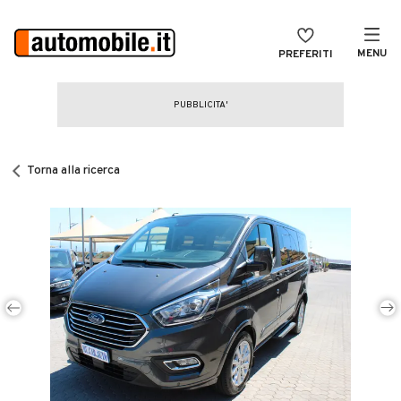
MENU
PREFERITI
CERCA
VENDI
Auto
MAGAZINE
Auto usate
Torna alla ricerca
ACCEDI
Auto Km 0
Auto Nuove
Noleggio a lungo termine
Auto d'epoca
Moto
Camper