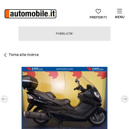
MENU
PREFERITI
CERCA
VENDI
Auto
MAGAZINE
Auto usate
Torna alla ricerca
ACCEDI
Auto Km 0
Auto Nuove
Noleggio a lungo termine
Auto d'epoca
Moto
Camper