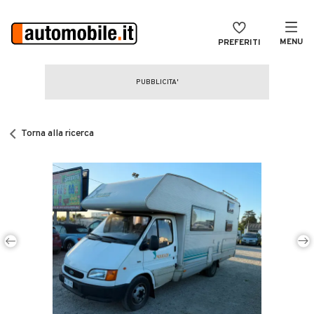
MENU
PREFERITI
CERCA
VENDI
Auto
MAGAZINE
Auto usate
Torna alla ricerca
ACCEDI
Auto Km 0
Auto Nuove
Noleggio a lungo termine
Auto d'epoca
Moto
Camper