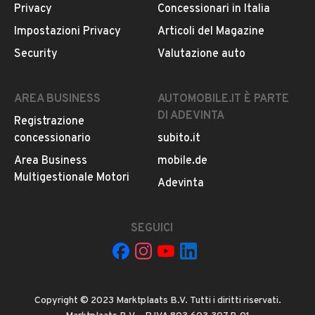
Via Loreto 1 , 15121, Alessandria
Privacy
Concessionari in Italia
Impostazioni Privacy
Articoli del Magazine
MOSTRA NUMERO
Security
Valutazione auto
CONTATTA IL VENDITORE
AREA BUSINESS
AUTOMOBILE.IT È PARTE
DI ADEVINTA
Registrazione
Il veicolo è ancora disponibile?
concessionario
subito.it
Il prezzo è trattabile?
Area Business
mobile.de
Offrite finanziamenti?
Multigestionale Motori
Adevinta
Accettate permute?
È possibile vedere più foto?
SEGUICI
Quali sono le condizioni della garanzia?
Copyright © 2023 Marktplaats B.V. Tutti i diritti riservati.