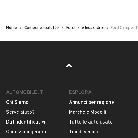
Disponibile per qualsiasi prova anche con un vostro
meccanico di fiducia
Chilometri
133.000
Home
Camper e roulotte
Ford
Alessandria
Ford Camper T
Tipologia
Camper pickup
Cambio
VEDI TUTTI
Cambio manuale
AUTOMOBILE.IT
ESPLORA
Potenza
VENDITORE
74 kW (100 CV)
Chi Siamo
Annunci per regione
Serve aiuto?
Marche e Modelli
AUTOSHOP SAS DI TAHA ABDERRAHMANE
Dati identificativi
Tutte le auto usate
Iscritto da 1 anno
Condizioni generali
Tipi di veicoli