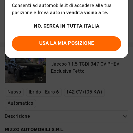
Consenti ad automobile.it di accedere alla tua
Storia del veicolo
posizione e trova
auto in vendita vicino a te
.
Pronto Car Sud
NO, CERCA IN TUTTA ITALIA
San Michele Salentino (BR)
USA LA MIA POSIZIONE
€ 39.899
Jaecoo 7 1.5 TGDI 347 CV PHEV
Exclusive Tetto
13
Nuovo
Ibrido - Euro 6
142 CV (105 KW)
Automatico
Descrizione
RIZZO AUTOMOBILI S.R.L.