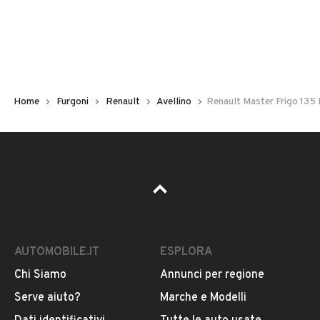
Immatricolazione
2016
Chilometri
197.000
Home
Furgoni
Renault
Avellino
Renault Master Frigo 135 
Carburante
Diesel
Potenza
VEDI TUTTI
99 kW (134 CV)
AUTOMOBILE.IT
ESPLORA
Tipologia
VENDITORE
Altro
Chi Siamo
Annunci per regione
Serve aiuto?
Marche e Modelli
NEW ELEGANCE CAR SRL
Usato / Nuovo