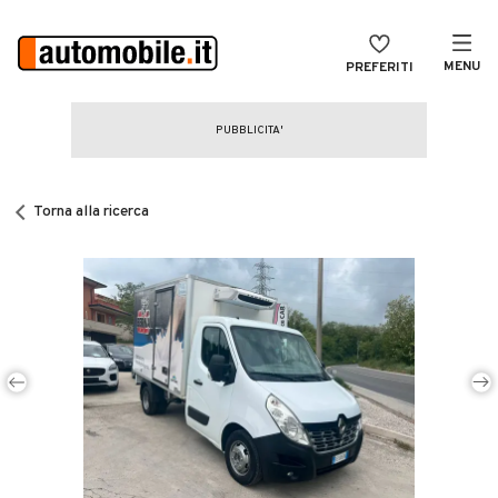
MENU
PREFERITI
CERCA
VENDI
Auto
MAGAZINE
Auto usate
Torna alla ricerca
ACCEDI
Auto Km 0
Auto Nuove
Noleggio a lungo termine
Auto d'epoca
Moto
Camper