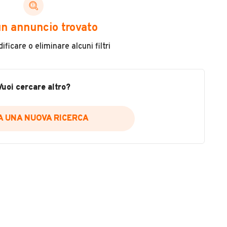
Benzina
n annuncio trovato
Tipologia
ficare o eliminare alcuni filtri
Altro
Colore
VEDI TUTTI
Vuoi cercare altro?
Giallo
IA UNA NUOVA RICERCA
go Seprio