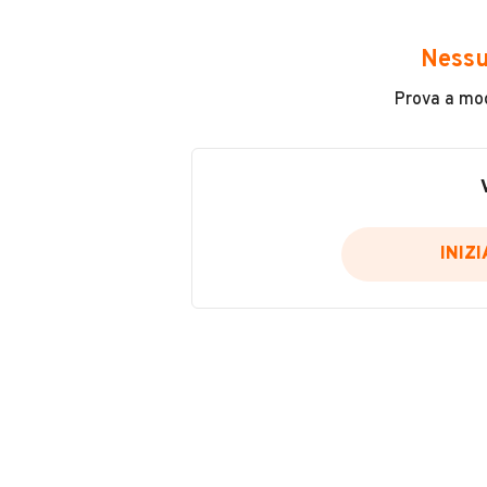
298.000
Nessu
Potenza
Prova a modi
71 kW (96 CV)
Usato / Nuovo
Usato
INIZ
Cilindrata
VENDITORE
1600
BigAuto
Iscritto da 2 anni
Corso Sempione 106, 21010, Arsa