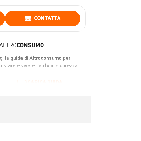
CONTATTA
gi la
guida di Altroconsumo
per
uistare e vivere l’auto in sicurezza
SCARICA GUIDA