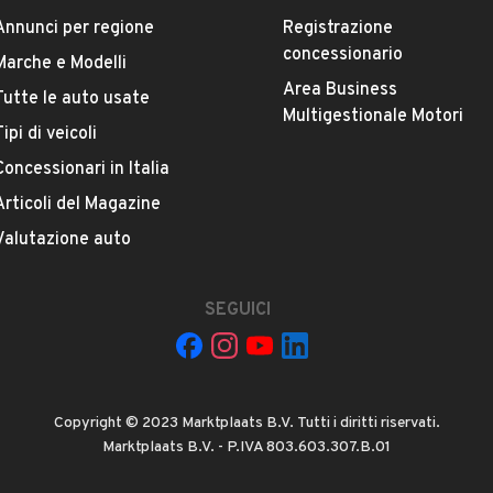
La tua mail:
Annunci per regione
Registrazione
concessionario
Marche e Modelli
Area Business
Tutte le auto usate
Multigestionale Motori
Tipi di veicoli
Concessionari in Italia
Articoli del Magazine
 ad Automobile S.r.l. a utilizzare i miei contatti secondo quanto
Valutazione auto
acy
, ad esempio per inviare delle raccomandazioni per veicoli simili.
INVIA MESSAGGIO
SEGUICI
 su di esso si applicano l'
Informativa sulla privacy
Copyright © 2023 Marktplaats B.V. Tutti i diritti riservati.
Marktplaats B.V. - P.IVA 803.603.307.B.01
icevuto e controllato da automobile.it e se necessario bloccato (es.
tore. L'invio di questo messaggio indica la tua accettazione. Per