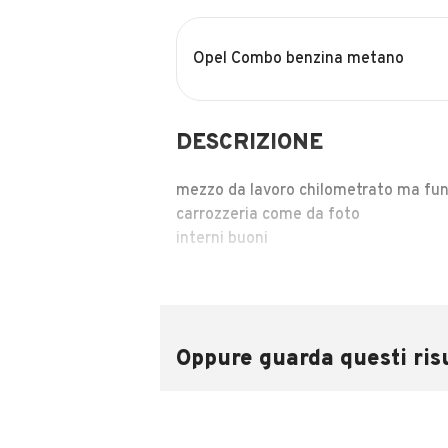
Opel Combo benzina metano
DESCRIZIONE
mezzo da lavoro chilometrato ma fu
carrozzeria come da foto
interni buoni
INFORMAZIONI VEICOLO
Oppure guarda questi risu
Marca
Opel
Chilometri