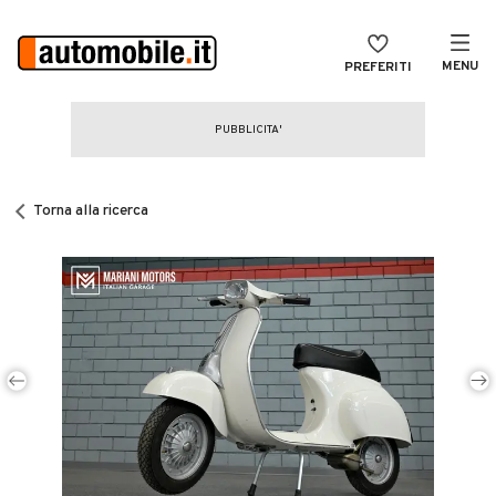
MENU
PREFERITI
CERCA
VENDI
Auto
MAGAZINE
Auto usate
Torna alla ricerca
ACCEDI
Auto Km 0
Auto Nuove
Noleggio a lungo termine
Auto d'epoca
Moto
Camper