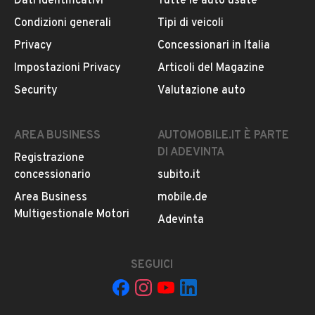
Dati identificativi
Tutte le auto usate
ogni chiamata ricevuta.
Condizioni generali
Tipi di veicoli
Privacy
Concessionari in Italia
CONTATTA IL VENDITORE
Impostazioni Privacy
Articoli del Magazine
Il veicolo è ancora disponibile?
Security
Valutazione auto
Il prezzo è trattabile?
Offrite finanziamenti?
AREA BUSINESS
AUTOMOBILE.IT È PARTE
Accettate permute?
DI ADEVINTA
Registrazione
È possibile vedere più foto?
concessionario
subito.it
Quali sono le condizioni della garanzia?
Area Business
mobile.de
Multigestionale Motori
Adevinta
SEGUICI