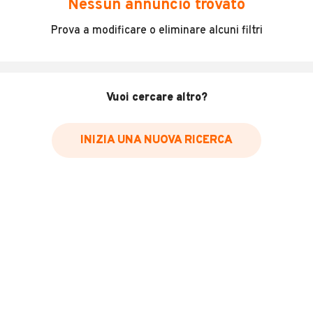
Nessun annuncio trovato
Mezzo allestito con compattatore, pronto all'uso e
Prova a modificare o eliminare alcuni filtri
tagliandato - prezzo iva esclusa
INFORMAZIONI VEICOLO
Vuoi cercare altro?
Marca
Isuzu
INIZIA UNA NUOVA RICERCA
Immatricolazione
2017
Chilometri
230.000
Carburante