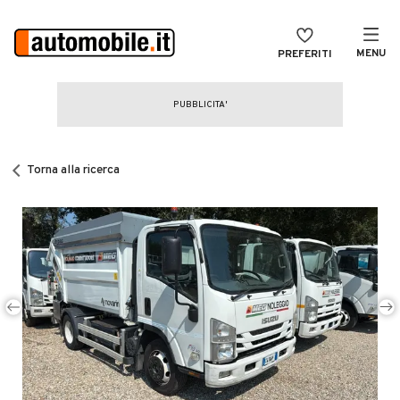
MENU
PREFERITI
CERCA
VENDI
Auto
MAGAZINE
Auto usate
Torna alla ricerca
ACCEDI
Auto Km 0
Auto Nuove
Noleggio a lungo termine
Auto d'epoca
Moto
Camper