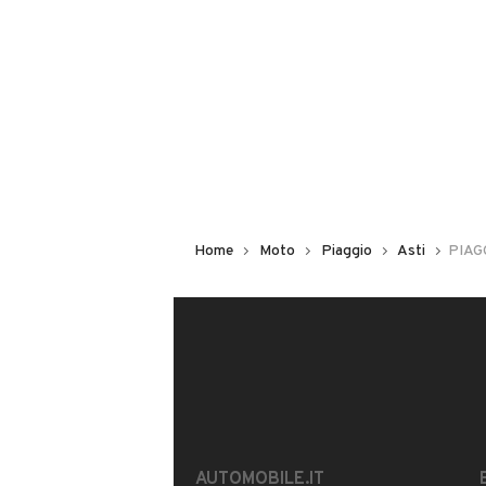
Questo venditore
riceverà un’e-ma
CONTATTA IL VENDITORE
Il veicolo è ancora disponibile?
Offrite finanziamenti?
È possibile vedere più foto?
Home
Moto
Piaggio
Asti
PIAG
Il tuo nome:
AUTOMOBILE.IT