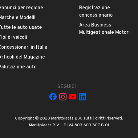
Annunci per regione
Registrazione
concessionario
Marche e Modelli
Area Business
Tutte le auto usate
Multigestionale Motori
Tipi di veicoli
Concessionari in Italia
 ad Automobile S.r.l. a utilizzare i miei contatti secondo quanto
acy
, ad esempio per inviare delle raccomandazioni per veicoli simili.
Articoli del Magazine
Valutazione auto
INVIA MESSAGGIO
SEGUICI
 su di esso si applicano l'
Informativa sulla privacy
icevuto e controllato da automobile.it e se necessario bloccato (es.
Copyright © 2023 Marktplaats B.V. Tutti i diritti riservati.
tore. L'invio di questo messaggio indica la tua accettazione. Per
Marktplaats B.V. - P.IVA 803.603.307.B.01
rmativa sulla privacy