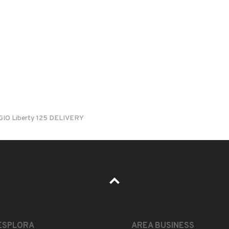
il di notifica
per ogni chiamata ricevuta.
Il prezzo è trattabile?
Accettate permute?
Quali sono le condizioni della garanzia?
GIO Liberty 125 DELIVERY
La tua mail:
ESPLORA
AREA BUSINESS