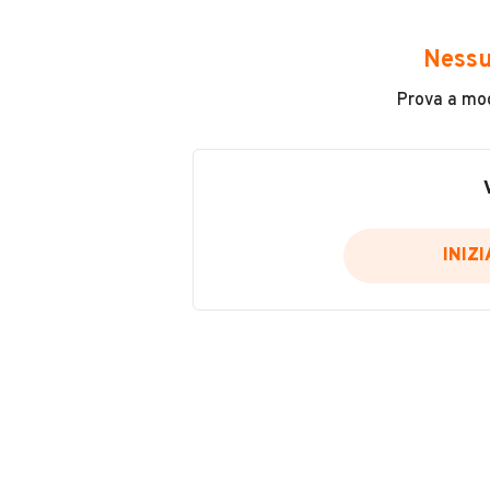
Carburante
Nessu
Benzina
Prova a modi
Tipologia
Motorino / Ciclomotore
Potenza
VENDITORE
8 kW (10 CV)
INIZ
NUOVA G.G. CAR S.R.L
Altro
Iscritto da 4 anni
Parabrezza
CORSO TORINO, 398, 14100, ASTI,
MOSTRA NUMERO
Notifiche chiamate attive