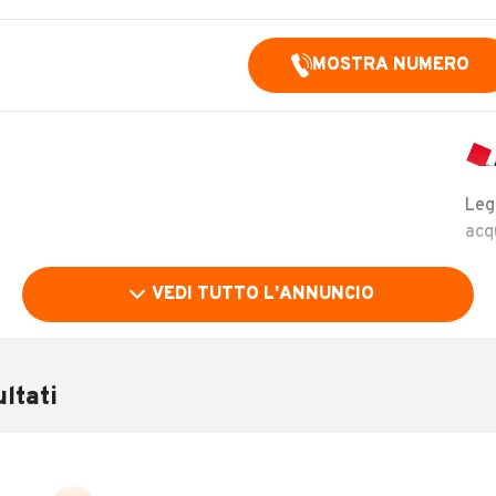
MOSTRA NUMERO
Leg
acq
VEDI TUTTO L'ANNUNCIO
Chilometri
14.243
ltati
Cambio
Cambio automatico