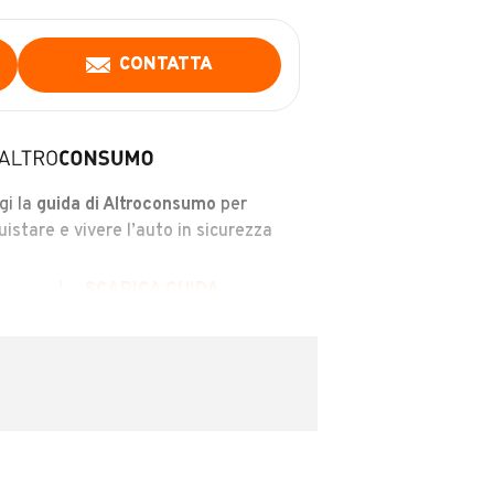
CONTATTA
gi la
guida di Altroconsumo
per
uistare e vivere l’auto in sicurezza
SCARICA GUIDA