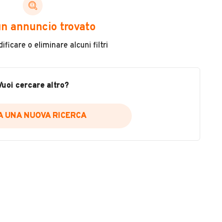
Cilindrata
n annuncio trovato
124
ficare o eliminare alcuni filtri
Colore
VEDI TUTTI
Beige
Vuoi cercare altro?
Usato / Nuovo
Usato
IA UNA NUOVA RICERCA
. SOCIETA' UNIPERSONALE
 Asti