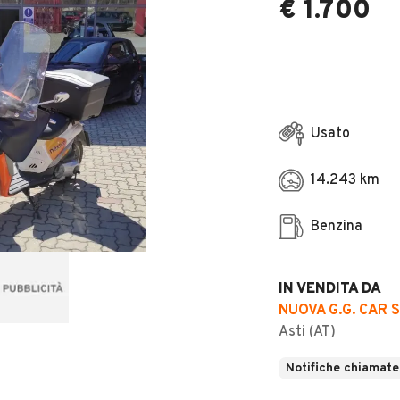
€ 1.700
Usato
14.243 km
Benzina
IN VENDITA DA
NUOVA G.G. CAR S
Asti (AT)
Notifiche chiamate