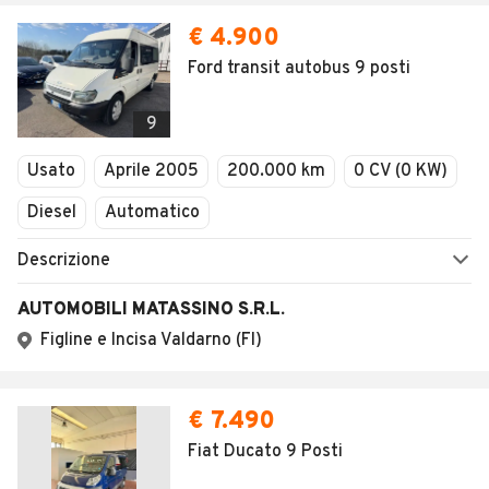
€ 4.900
Ford transit autobus 9 posti
9
Usato
Aprile 2005
200.000 km
0 CV (0 KW)
Diesel
Automatico
Descrizione
AUTOMOBILI MATASSINO S.R.L.
Figline e Incisa Valdarno (FI)
€ 7.490
Fiat Ducato 9 Posti