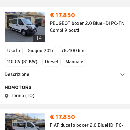
€ 17.850
PEUGEOT boxer 2.0 BlueHDi PC-TN
Combi 9 posti
14
Usato
Giugno 2017
78.400 km
110 CV (81 KW)
Diesel
Manuale
Descrizione
HDMOTORS
Torino (TO)
€ 17.850
FIAT ducato boxer 2.0 BlueHDi PC-