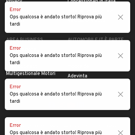
Privacy
Concessionari in Italia
Error
Impostazioni Privacy
Articoli del Magazine
Ops qualcosa è andato storto! Riprova più
Security
Valutazione auto
tardi
AREA BUSINESS
AUTOMOBILE.IT È PARTE
DI ADEVINTA
Error
Registrazione
Ops qualcosa è andato storto! Riprova più
concessionario
subito.it
tardi
Area Business
mobile.de
Multigestionale Motori
Adevinta
Error
Ops qualcosa è andato storto! Riprova più
SEGUICI
tardi
Error
Copyright © 2023 Marktplaats B.V. Tutti i diritti riservati.
Ops qualcosa è andato storto! Riprova più
Marktplaats B.V. - P.IVA 803.603.307.B.01