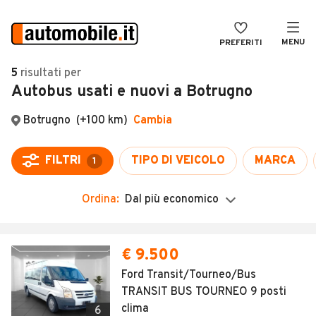
MENU
PREFERITI
CERCA
5
risultati
per
Autobus usati e nuovi a Botrugno
VENDI
Auto
MAGAZINE
Auto usate
ACCEDI
Auto Km 0
Auto Nuove
Ordina:
Dal più economico
Noleggio a lungo termine
Auto d'epoca
€ 9.500
Moto
Ford Transit/Tourneo/Bus
TRANSIT BUS TOURNEO 9 posti
Camper
clima
6