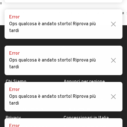
0
Home
Autobus
Piemonte
Alessandria
Cantalupo Ligure
Error
Ops qualcosa è andato storto! Riprova più
tardi
Error
Ops qualcosa è andato storto! Riprova più
tardi
AUTOMOBILE.IT
ESPLORA
Chi Siamo
Annunci per regione
Error
Serve aiuto?
Marche e Modelli
Ops qualcosa è andato storto! Riprova più
Dati identificativi
Tutte le auto usate
tardi
Condizioni generali
Tipi di veicoli
Privacy
Concessionari in Italia
Error