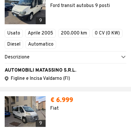
Ford transit autobus 9 posti
9
Usato
Aprile 2005
200.000 km
0 CV (0 KW)
Diesel
Automatico
Descrizione
AUTOMOBILI MATASSINO S.R.L.
Figline e Incisa Valdarno (FI)
€ 6.999
Fiat
9