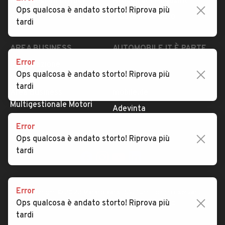
Impostazioni Privacy
Articoli del Magazine
Ops qualcosa è andato storto! Riprova più
Security
Valutazione auto
tardi
AREA BUSINESS
AUTOMOBILE.IT È PARTE
DI ADEVINTA
Error
Registrazione
Ops qualcosa è andato storto! Riprova più
concessionario
subito.it
tardi
Area Business
mobile.de
Multigestionale Motori
Adevinta
Error
Ops qualcosa è andato storto! Riprova più
SEGUICI
tardi
Error
Copyright © 2023 Marktplaats B.V. Tutti i diritti riservati.
Ops qualcosa è andato storto! Riprova più
Marktplaats B.V. - P.IVA 803.603.307.B.01
tardi