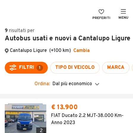
MENU
PREFERITI
CERCA
9
risultati
per
Autobus usati e nuovi a Cantalupo Ligure
VENDI
Auto
MAGAZINE
Auto usate
Cantalupo Ligure
(+100 km)
Cambia
ACCEDI
Auto Km 0
FILTRI
TIPO DI VEICOLO
MARCA
1
Auto Nuove
Ordina:
Dal più economico
Noleggio a lungo termine
Auto d'epoca
€ 13.900
Moto
FIAT Ducato 2.2 MJT-38.000 Km-
Anno 2023
Camper
2