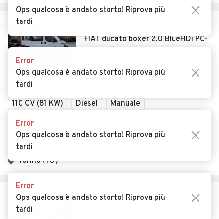
Ops qualcosa è andato storto! Riprova più
tardi
€ 17.850
FIAT ducato boxer 2.0 BlueHDi PC-
TN Combi 9 posti
Error
15
Ops qualcosa è andato storto! Riprova più
tardi
Usato
Giugno 2017
78.400 km
110 CV (81 KW)
Diesel
Manuale
Error
Descrizione
Ops qualcosa è andato storto! Riprova più
HDMOTORS
tardi
Torino (TO)
Error
€ 17.850
Ops qualcosa è andato storto! Riprova più
tardi
PEUGEOT boxer 2.0 BlueHDi PC-TN