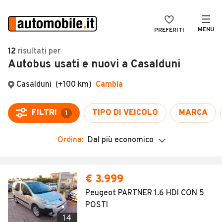
MENU
PREFERITI
CERCA
12
risultati
per
Autobus usati e nuovi a Casalduni
VENDI
Auto
MAGAZINE
Auto usate
Casalduni
(+100 km)
Cambia
ACCEDI
Auto Km 0
FILTRI
TIPO DI VEICOLO
MARCA
1
Auto Nuove
Ordina:
Dal più economico
Noleggio a lungo termine
Auto d'epoca
€ 3.999
Moto
Peugeot PARTNER 1.6 HDI CON 5
POSTI
Camper
14