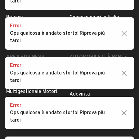
tardi
Condizioni generali
Tipi di veicoli
Privacy
Concessionari in Italia
Error
Impostazioni Privacy
Articoli del Magazine
Ops qualcosa è andato storto! Riprova più
Security
Valutazione auto
tardi
AREA BUSINESS
AUTOMOBILE.IT È PARTE
DI ADEVINTA
Error
Registrazione
Ops qualcosa è andato storto! Riprova più
concessionario
subito.it
tardi
Area Business
mobile.de
Multigestionale Motori
Adevinta
Error
Ops qualcosa è andato storto! Riprova più
SEGUICI
tardi