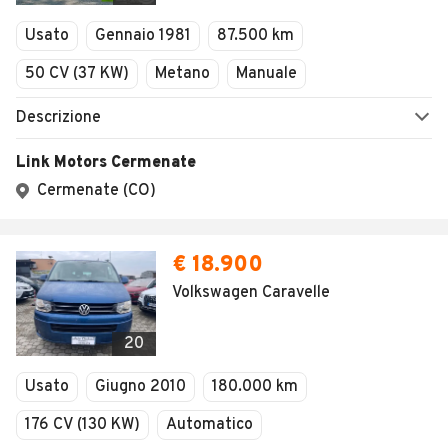
Veicoli Commerciali
Concessionari
Vuoi essere avvisato appena saranno disponibili
annunci con queste caratteristiche?