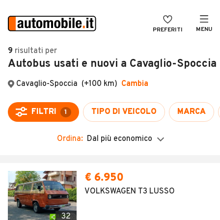
MENU
PREFERITI
CERCA
9
risultati
per
Autobus usati e nuovi a Cavaglio-Spoccia
VENDI
Auto
MAGAZINE
Auto usate
Cavaglio-Spoccia
(+100 km)
Cambia
ACCEDI
Auto Km 0
FILTRI
TIPO DI VEICOLO
MARCA
1
Auto Nuove
Ordina:
Dal più economico
Noleggio a lungo termine
Auto d'epoca
Moto
Camper