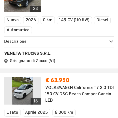
AUTOMOBILE.IT
ESPLORA
Chi Siamo
Annunci per regione
Serve aiuto?
Marche e Modelli
Dati identificativi
Tutte le auto usate
Condizioni generali
Tipi di veicoli
Privacy
Concessionari in Italia
Impostazioni Privacy
Articoli del Magazine
Security
Valutazione auto