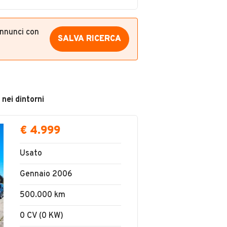
annunci con
SALVA RICERCA
 nei dintorni
€ 4.999
Usato
Gennaio 2006
500.000 km
0 CV (0 KW)