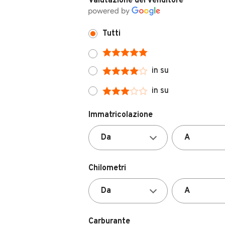
Tutti
in su
in su
Immatricolazione
Chilometri
Carburante