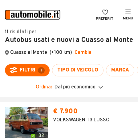
MENU
PREFERITI
CERCA
11
risultati
per
Autobus usati e nuovi a Cuasso al Monte
VENDI
Auto
MAGAZINE
Auto usate
ACCEDI
Auto Km 0
Auto Nuove
Ordina:
Dal più economico
Noleggio a lungo termine
Auto d'epoca
€ 7.900
Moto
VOLKSWAGEN T3 LUSSO
Camper
32