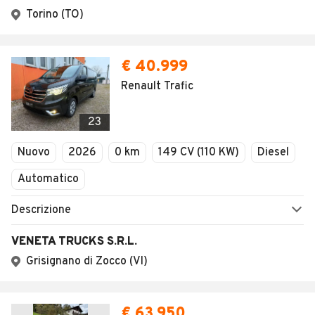
Torino (TO)
€ 40.999
Renault Trafic
23
Nuovo
2026
0 km
149 CV (110 KW)
Diesel
Automatico
Descrizione
VENETA TRUCKS S.R.L.
Grisignano di Zocco (VI)
€ 63.950