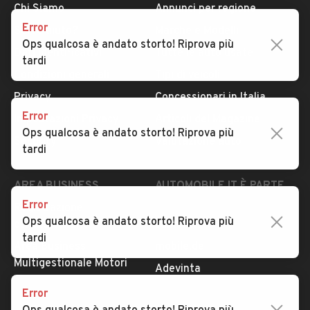
Chi Siamo
Annunci per regione
Error
Serve aiuto?
Marche e Modelli
Ops qualcosa è andato storto! Riprova più
Dati identificativi
Tutte le auto usate
tardi
Condizioni generali
Tipi di veicoli
Privacy
Concessionari in Italia
Error
Impostazioni Privacy
Articoli del Magazine
Ops qualcosa è andato storto! Riprova più
Security
Valutazione auto
tardi
AREA BUSINESS
AUTOMOBILE.IT È PARTE
DI ADEVINTA
Error
Registrazione
Ops qualcosa è andato storto! Riprova più
concessionario
subito.it
tardi
Area Business
mobile.de
Multigestionale Motori
Adevinta
Error