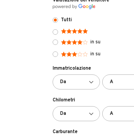
Tutti
in su
in su
Immatricolazione
Chilometri
Carburante