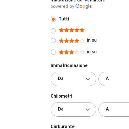
Tutti
in su
in su
Immatricolazione
Chilometri
Carburante