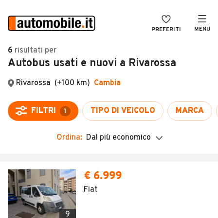
MENU
PREFERITI
CERCA
6
risultati
per
Autobus usati e nuovi a Rivarossa
VENDI
Auto
MAGAZINE
Auto usate
Rivarossa
(+100 km)
Cambia
ACCEDI
Auto Km 0
FILTRI
TIPO DI VEICOLO
MARCA
1
Auto Nuove
Ordina:
Dal più economico
Noleggio a lungo termine
Auto d'epoca
€ 6.999
Moto
Fiat
Camper
9