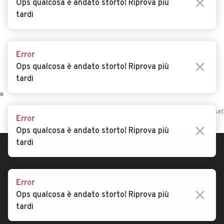
Ops qualcosa è andato storto! Riprova più
Security
Valutazione auto
tardi
AREA BUSINESS
AUTOMOBILE.IT È PARTE
DI ADEVINTA
Error
Registrazione
Ops qualcosa è andato storto! Riprova più
concessionario
subito.it
tardi
Area Business
mobile.de
Multigestionale Motori
Adevinta
Error
Ops qualcosa è andato storto! Riprova più
SEGUICI
tardi
Error
Copyright © 2023 Marktplaats B.V. Tutti i diritti riservati.
Ops qualcosa è andato storto! Riprova più
Marktplaats B.V. - P.IVA 803.603.307.B.01
tardi