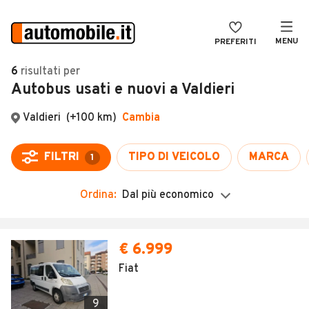
MENU
PREFERITI
CERCA
6
risultati
per
Autobus usati e nuovi a Valdieri
VENDI
Auto
MAGAZINE
Auto usate
Valdieri
(+100 km)
Cambia
ACCEDI
Auto Km 0
FILTRI
TIPO DI VEICOLO
MARCA
1
Auto Nuove
Ordina:
Dal più economico
Noleggio a lungo termine
Auto d'epoca
Moto
Camper