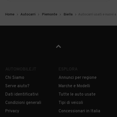
Home
Autocarri
Piemonte
Biella
Autocarri usati e nuovi a
AUTOMOBILE.IT
ESPLORA
Chi Siamo
Annunci per regione
Serve aiuto?
Marche e Modelli
Dati identificativi
Tutte le auto usate
Condizioni generali
Tipi di veicoli
Privacy
Concessionari in Italia