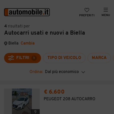
MENU
PREFERITI
CERCA
4
risultati
per
Autocarri usati e nuovi a Biella
VENDI
Auto
MAGAZINE
Auto usate
Biella
Cambia
ACCEDI
Auto Km 0
FILTRI
TIPO DI VEICOLO
MARCA
1
Auto Nuove
Ordina:
Dal più economico
Noleggio a lungo termine
Auto d'epoca
€ 6.600
Moto
PEUGEOT 208 AUTOCARRO
Camper
9