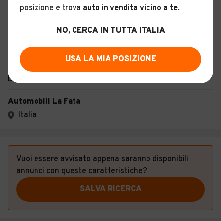
TM Furgone
posizione e trova
auto in vendita vicino a te
.
4
NO, CERCA IN TUTTA ITALIA
Usato
Marzo 2026
0 km
140 CV (103 KW)
Diesel
Manuale
USA LA MIA POSIZIONE
Descrizione
Automobili La Fata
Italia
Vuoi essere avvisato appena saranno disponibili
annunci con queste caratteristiche?
SALVA RICERCA