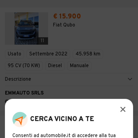
€ 15.900
Fiat Qubo
11
Usato
Settembre 2022
45.958 km
95 CV (70 KW)
Diesel
Manuale
Descrizione
EMMAUTO SRLS
Dorzano (BI)
CERCA VICINO A TE
€ 31.900
Jumper 35 BlueHDi 140 S&S PM-
Consenti ad automobile.it di accedere alla tua