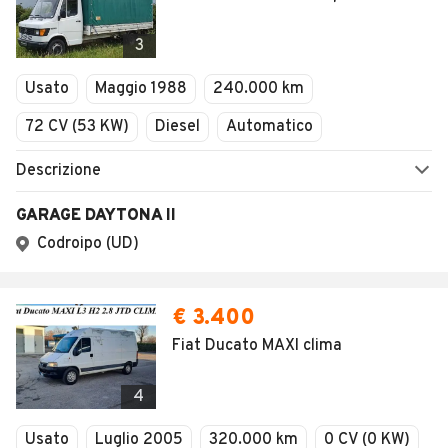
1
/
7
AVANTI