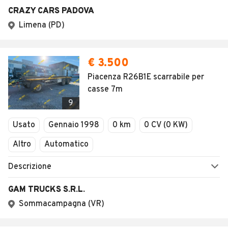
AUTOMOBILE.IT
ESPLORA
Chi Siamo
Annunci per regione
Serve aiuto?
Marche e Modelli
Dati identificativi
Tutte le auto usate
Condizioni generali
Tipi di veicoli
Privacy
Concessionari in Italia
Impostazioni Privacy
Articoli del Magazine
Security
Valutazione auto