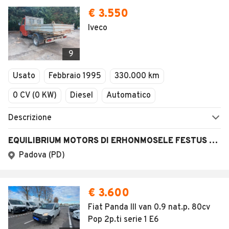
AREA BUSINESS
AUTOMOBILE.IT È PARTE
DI ADEVINTA
Registrazione
concessionario
subito.it
Area Business
mobile.de
Multigestionale Motori
Adevinta
SEGUICI
Copyright © 2023 Marktplaats B.V. Tutti i diritti riservati.
Marktplaats B.V. - P.IVA 803.603.307.B.01