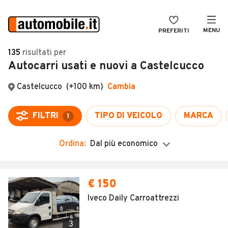
MENU
PREFERITI
CERCA
135
risultati
per
Autocarri usati e nuovi a Castelcucco
VENDI
Auto
MAGAZINE
Auto usate
Castelcucco
(+100 km)
Cambia
ACCEDI
Auto Km 0
FILTRI
TIPO DI VEICOLO
MARCA
1
Auto Nuove
Ordina:
Dal più economico
Noleggio a lungo termine
Auto d'epoca
Moto
Camper