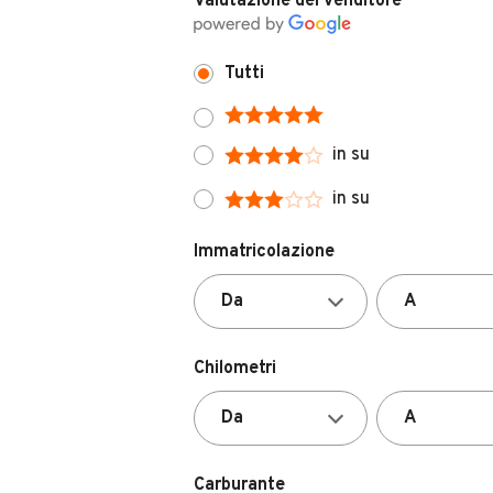
Tutti
in su
in su
Immatricolazione
Chilometri
Carburante