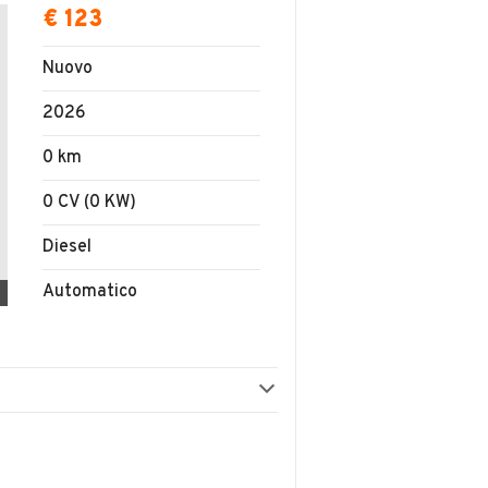
€ 123
Nuovo
2026
0 km
0 CV (0 KW)
Diesel
Automatico