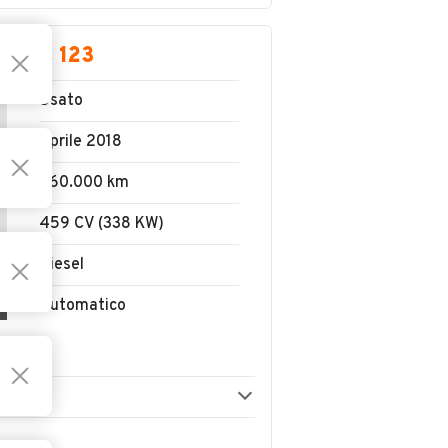
€ 123
Usato
Aprile 2018
560.000 km
459 CV (338 KW)
Diesel
Automatico