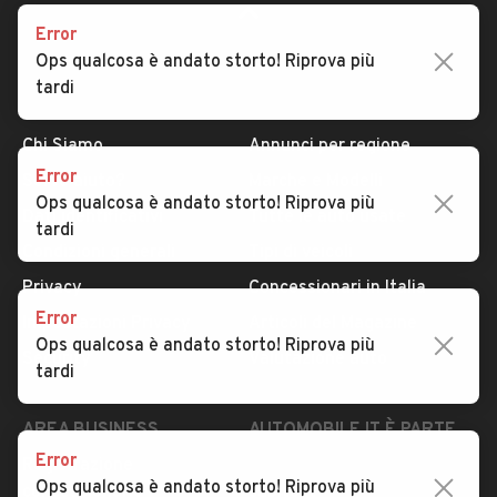
Error
Ops qualcosa è andato storto! Riprova più
tardi
AUTOMOBILE.IT
ESPLORA
Chi Siamo
Annunci per regione
Error
Serve aiuto?
Marche e Modelli
Ops qualcosa è andato storto! Riprova più
Dati identificativi
Tutte le auto usate
tardi
Condizioni generali
Tipi di veicoli
Privacy
Concessionari in Italia
Error
Impostazioni Privacy
Articoli del Magazine
Ops qualcosa è andato storto! Riprova più
Security
Valutazione auto
tardi
AREA BUSINESS
AUTOMOBILE.IT È PARTE
DI ADEVINTA
Error
Registrazione
Ops qualcosa è andato storto! Riprova più
concessionario
subito.it