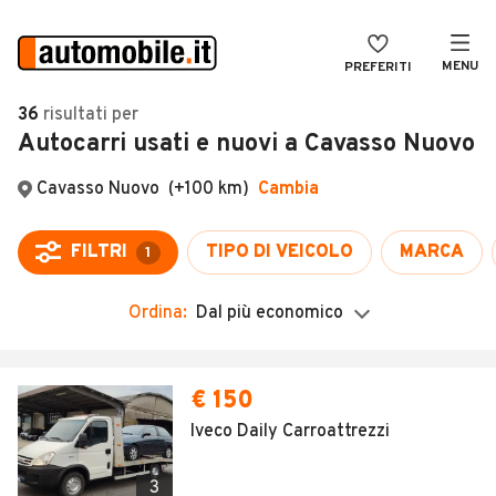
MENU
PREFERITI
CERCA
36
risultati
per
Autocarri usati e nuovi a Cavasso Nuovo
VENDI
Auto
MAGAZINE
Auto usate
ACCEDI
Auto Km 0
Auto Nuove
Ordina:
Dal più economico
Noleggio a lungo termine
Auto d'epoca
€ 150
Moto
Iveco Daily Carroattrezzi
Camper
3