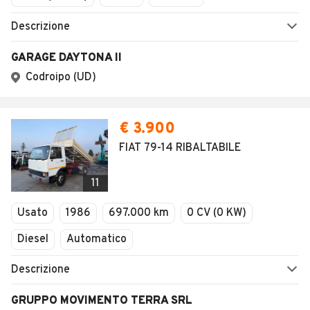
Descrizione
GARAGE DAYTONA II
Codroipo (UD)
€ 3.900
FIAT 79-14 RIBALTABILE
11
Usato
1986
697.000 km
0 CV (0 KW)
Diesel
Automatico
Descrizione
GRUPPO MOVIMENTO TERRA SRL