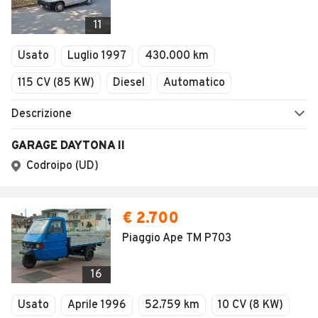
11
Usato
Luglio 1997
430.000 km
115 CV (85 KW)
Diesel
Automatico
Descrizione
GARAGE DAYTONA II
Codroipo (UD)
€ 2.700
Piaggio Ape TM P703
16
Usato
Aprile 1996
52.759 km
10 CV (8 KW)