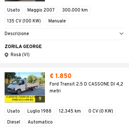
Veicoli Commerciali
Usato
Maggio 2007
300.000 km
Concessionari
135 CV (100 KW)
Manuale
Descrizione
ZORILA GEORGE
Rosà (VI)
€ 1.850
Ford Transit 2.5 D CASSONE DI 4,2
metri
9
Usato
Luglio 1988
12.345 km
0 CV (0 KW)
Diesel
Automatico