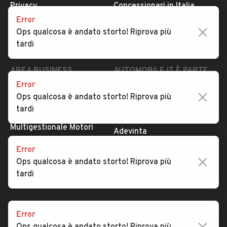
Privacy
Concessionari in Italia
Error
Impostazioni Privacy
Articoli del Magazine
Ops qualcosa è andato storto! Riprova più
Security
Valutazione auto
tardi
AREA BUSINESS
AUTOMOBILE.IT È PARTE
DI ADEVINTA
Error
Registrazione
Ops qualcosa è andato storto! Riprova più
concessionario
subito.it
tardi
Area Business
mobile.de
Multigestionale Motori
Adevinta
Error
Ops qualcosa è andato storto! Riprova più
SEGUICI
tardi
Error
Copyright © 2023 Marktplaats B.V. Tutti i diritti riservati.