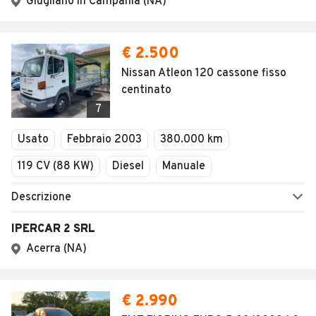
Giugliano in Campania (NA)
€ 2.500
Nissan Atleon 120 cassone fisso
centinato
7
Usato
Febbraio 2003
380.000 km
119 CV (88 KW)
Diesel
Manuale
Descrizione
IPERCAR 2 SRL
Acerra (NA)
€ 2.990