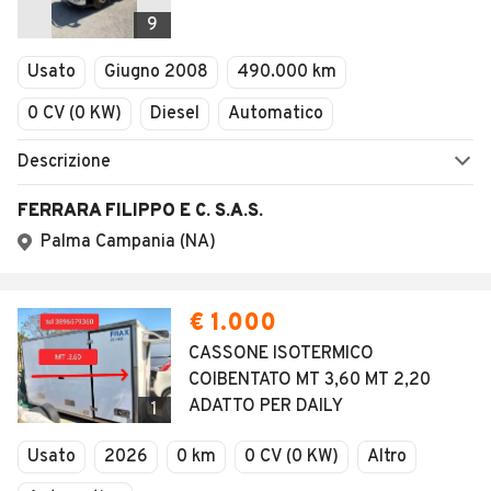
9
Usato
Giugno 2008
490.000 km
0 CV (0 KW)
Diesel
Automatico
Descrizione
FERRARA FILIPPO E C. S.A.S.
Palma Campania (NA)
€ 1.000
CASSONE ISOTERMICO
COIBENTATO MT 3,60 MT 2,20
ADATTO PER DAILY
1
Usato
2026
0 km
0 CV (0 KW)
Altro