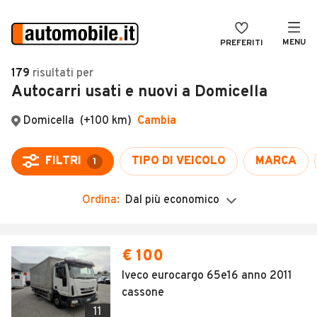
MENU
PREFERITI
CERCA
179
risultati
per
Autocarri usati e nuovi a Domicella
VENDI
Auto
MAGAZINE
Auto usate
ACCEDI
Auto Km 0
Auto Nuove
Ordina:
Dal più economico
Noleggio a lungo termine
Auto d'epoca
€ 100
Moto
Iveco eurocargo 65e16 anno 2011
cassone
Camper
11