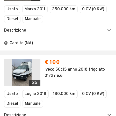
Veicoli Commerciali
Usato
Marzo 2011
250.000 km
0 CV (0 KW)
Concessionari
Diesel
Manuale
Descrizione
Cardito (NA)
€ 100
Iveco 50c15 anno 2018 frigo atp
01/27 e.6
25
Usato
Luglio 2018
180.000 km
0 CV (0 KW)
Diesel
Manuale
Descrizione