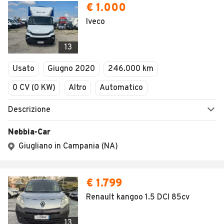
€ 1.000
Iveco
13
Usato
Giugno 2020
246.000 km
0 CV (0 KW)
Altro
Automatico
Descrizione
Nebbia-Car
Giugliano in Campania (NA)
€ 1.799
Renault kangoo 1.5 DCI 85cv
13