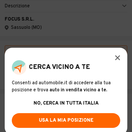
Descrizione
FOCUS S.R.L.
Sassuolo (MO)
Vuoi essere avvisato appena saranno disponibili
annunci con queste caratteristiche?
CERCA VICINO A TE
SALVA RICERCA
Consenti ad automobile.it di accedere alla tua
posizione e trova
auto in vendita vicino a te
.
NO, CERCA IN TUTTA ITALIA
USA LA MIA POSIZIONE