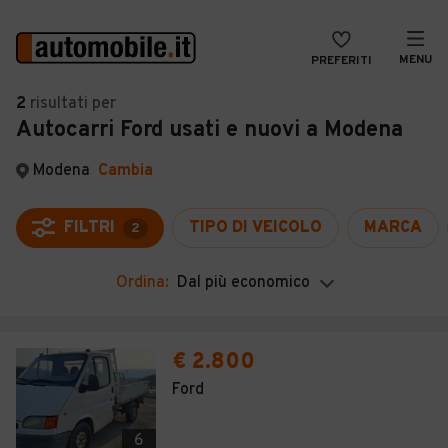
MENU
PREFERITI
CERCA
2
risultati
per
Autocarri Ford usati e nuovi a Modena
VENDI
Auto
MAGAZINE
Auto usate
Modena
Cambia
ACCEDI
Auto Km 0
FILTRI
TIPO DI VEICOLO
MARCA
2
Auto Nuove
Ordina:
Dal più economico
Noleggio a lungo termine
Auto d'epoca
€ 2.800
Moto
Ford
Camper
6