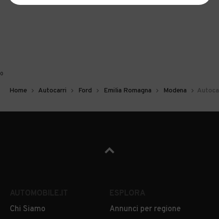
0
Home
Autocarri
Ford
Emilia Romagna
Modena
Autocar
AUTOMOBILE.IT
ESPLORA
Chi Siamo
Annunci per regione