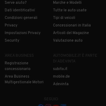
Serve aiuto?
Marche e Modelli
Dati identificativi
Tutte le auto usate
Condizioni generali
Tipi di veicoli
Privacy
Concessionari in Italia
Impostazioni Privacy
Articoli del Magazine
Security
Valutazione auto
AREA BUSINESS
AUTOMOBILE.IT È PARTE
DI ADEVINTA
Registrazione
concessionario
subito.it
Area Business
mobile.de
Multigestionale Motori
Adevinta
SEGUICI