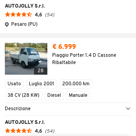
AREA BUSINESS
AUTOMOBILE.IT È PARTE
DI ADEVINTA
Registrazione
concessionario
subito.it
Area Business
mobile.de
Multigestionale Motori
Adevinta
SEGUICI
Copyright © 2023 Marktplaats B.V. Tutti i diritti riservati.
Marktplaats B.V. - P.IVA 803.603.307.B.01