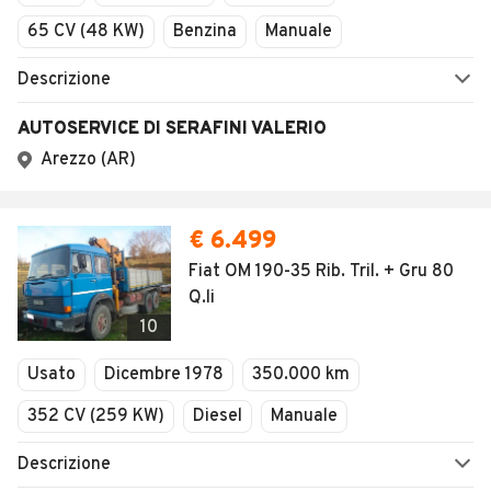
AUTOMOBILE.IT
ESPLORA
Chi Siamo
Annunci per regione
Serve aiuto?
Marche e Modelli
Dati identificativi
Tutte le auto usate
Condizioni generali
Tipi di veicoli
Privacy
Concessionari in Italia
Impostazioni Privacy
Articoli del Magazine
Security
Valutazione auto