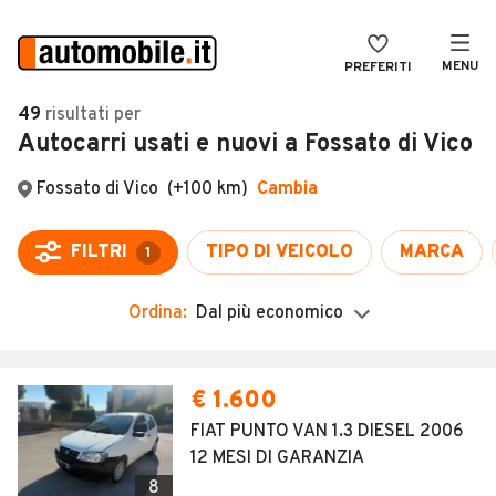
MENU
PREFERITI
CERCA
49
risultati
per
Autocarri usati e nuovi a Fossato di Vico
VENDI
Auto
MAGAZINE
Auto usate
Fossato di Vico
(+100 km)
Cambia
ACCEDI
Auto Km 0
FILTRI
TIPO DI VEICOLO
MARCA
1
Auto Nuove
Ordina:
Dal più economico
Noleggio a lungo termine
Auto d'epoca
Moto
Camper