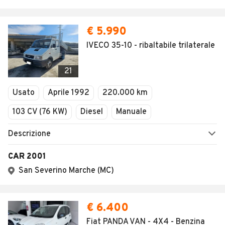
1
/
3
AVANTI