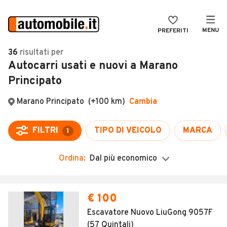
MENU
PREFERITI
CERCA
36
risultati
per
Autocarri usati e nuovi a Marano
VENDI
Auto
Principato
MAGAZINE
Auto usate
Marano Principato
(+100 km)
Cambia
ACCEDI
Auto Km 0
Auto Nuove
FILTRI
TIPO DI VEICOLO
MARCA
1
Noleggio a lungo termine
Ordina:
Dal più economico
Auto d'epoca
Moto
Camper