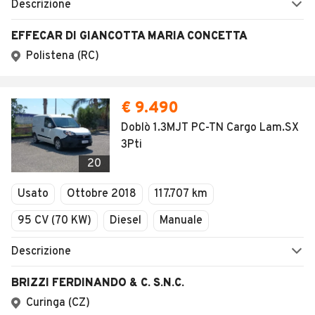
Home
Autocarri
Calabria
Cosenza
Marano Principato
AUTOMOBILE.IT
ESPLORA
Chi Siamo
Annunci per regione
Serve aiuto?
Marche e Modelli
Dati identificativi
Tutte le auto usate
Condizioni generali
Tipi di veicoli
Privacy
Concessionari in Italia
Impostazioni Privacy
Articoli del Magazine