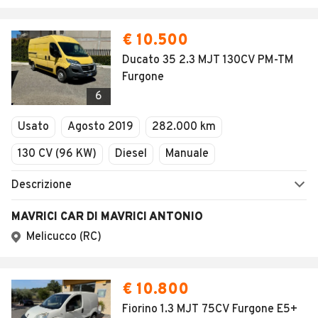
Security
Valutazione auto
AREA BUSINESS
AUTOMOBILE.IT È PARTE
DI ADEVINTA
Registrazione
concessionario
subito.it
Area Business
mobile.de
Multigestionale Motori
Adevinta
SEGUICI
Copyright © 2023 Marktplaats B.V. Tutti i diritti riservati.
Marktplaats B.V. - P.IVA 803.603.307.B.01