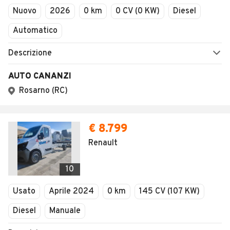
SALVA RICERCA
PER CONCESSIONARI
Concessionari Marano
Principato