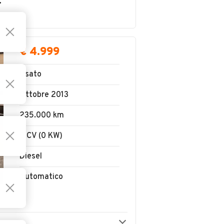
ODDO IGNAZIO
€ 4.999
Usato
Ottobre 2013
235.000 km
0 CV (0 KW)
Diesel
Automatico