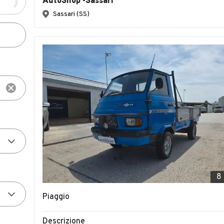
AutoShop -Sassari
Sassari (SS)
8
Piaggio
Descrizione