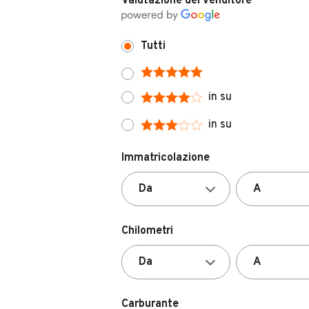
Tutti
in su
in su
Immatricolazione
Chilometri
Carburante