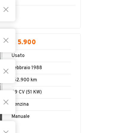
€ 5.900
Usato
Febbraio 1988
152.900 km
69 CV (51 KW)
Benzina
Manuale