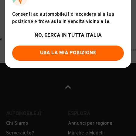
Consenti ad automobile.it di accedere alla tua
posizione e trova
auto in vendita vicino a te
.
NO, CERCA IN TUTTA ITALIA
0
Home
Autocarri
Opel
Friuli Venezia Giulia
Udine
Autocar
USA LA MIA POSIZIONE
AUTOMOBILE.IT
ESPLORA
Chi Siamo
Annunci per regione
Serve aiuto?
Marche e Modelli