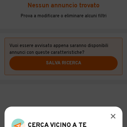
Veicoli Commerciali
Nessun annuncio trovato
Concessionari
Prova a modificare o eliminare alcuni filtri
Vuoi essere avvisato appena saranno disponibili
annunci con queste caratteristiche?
SALVA RICERCA
CERCA VICINO A TE