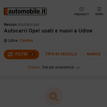
MENU
PREFERITI
CERCA
Nessun
risultato
per
Autocarri Opel usati e nuovi a Udine
VENDI
Auto
MAGAZINE
Auto usate
Udine
Cambia
ACCEDI
Auto Km 0
FILTRI
TIPO DI VEICOLO
MARCA
2
Auto Nuove
Ordina:
Dal più economico
Noleggio a lungo termine
Auto d'epoca
Moto
Camper