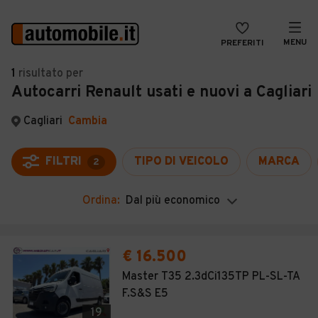
MENU
PREFERITI
CERCA
1
risultato
per
Autocarri Renault usati e nuovi a Cagliari
VENDI
Auto
MAGAZINE
Auto usate
Cagliari
Cambia
ACCEDI
Auto Km 0
FILTRI
TIPO DI VEICOLO
MARCA
2
Auto Nuove
Ordina:
Dal più economico
Noleggio a lungo termine
Auto d'epoca
€ 16.500
Moto
Master T35 2.3dCi135TP PL-SL-TA
F.S&S E5
Camper
19