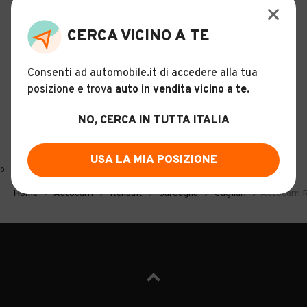
CERCA VICINO A TE
Consenti ad automobile.it di accedere alla tua
posizione e trova
auto in vendita vicino a te
.
NO, CERCA IN TUTTA ITALIA
USA LA MIA POSIZIONE
0
Home
Autocarri
Renault
Sardegna
Cagliari
Autocarri R