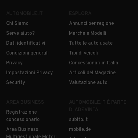
AUTOMOBILE.IT
ESPLORA
Chi Siamo
Annunci per regione
Serve aiuto?
Marche e Modelli
Dati identificativi
Tutte le auto usate
Condizioni generali
Tipi di veicoli
Privacy
Concessionari in Italia
Impostazioni Privacy
Articoli del Magazine
Security
Valutazione auto
AREA BUSINESS
AUTOMOBILE.IT È PARTE
DI ADEVINTA
Registrazione
concessionario
subito.it
Area Business
mobile.de
Multigestionale Motori