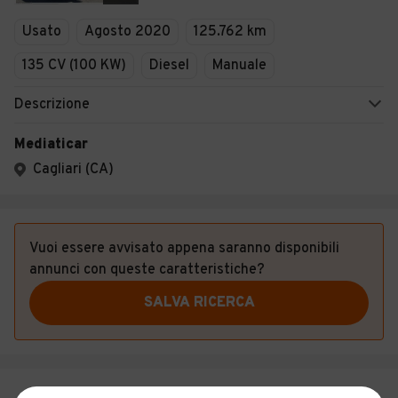
Veicoli Commerciali
Usato
Agosto 2020
125.762 km
Concessionari
135 CV (100 KW)
Diesel
Manuale
Descrizione
Mediaticar
Cagliari (CA)
Vuoi essere avvisato appena saranno disponibili
annunci con queste caratteristiche?
SALVA RICERCA