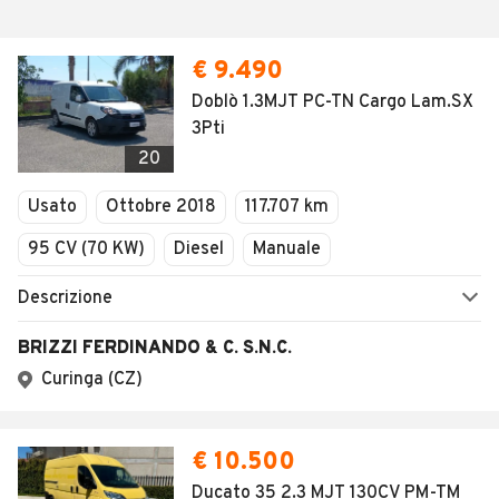
€ 9.490
Doblò 1.3MJT PC-TN Cargo Lam.SX
3Pti
20
Usato
Ottobre 2018
117.707 km
95 CV (70 KW)
Diesel
Manuale
Descrizione
BRIZZI FERDINANDO & C. S.N.C.
Curinga (CZ)
€ 10.500
Ducato 35 2.3 MJT 130CV PM-TM