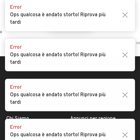
Error
Ops qualcosa è andato storto! Riprova più
SALVA RICERCA
tardi
0
Home
Autocarri
Calabria
Catanzaro
Sellia
Autocarri us
Error
Ops qualcosa è andato storto! Riprova più
tardi
Error
Ops qualcosa è andato storto! Riprova più
tardi
AUTOMOBILE.IT
ESPLORA
Chi Siamo
Annunci per regione
Error
Serve aiuto?
Marche e Modelli
Ops qualcosa è andato storto! Riprova più
Dati identificativi
Tutte le auto usate