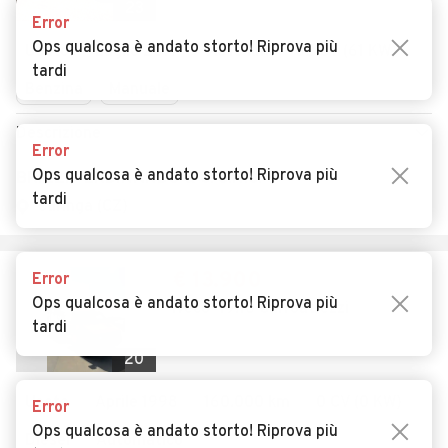
23
Error
Ops qualcosa è andato storto! Riprova più
Usato
Luglio 2017
9.513 km
82 CV (61 KW)
tardi
Benzina
Manuale
Descrizione
Error
Ops qualcosa è andato storto! Riprova più
BRIZZI FERDINANDO & C. S.N.C.
tardi
Curinga (CZ)
€ 13.900
Error
Ops qualcosa è andato storto! Riprova più
Iveco 49.10 Carroatrezzi
tardi
20
Usato
Aprile 1998
160.000 km
0 CV (0 KW)
Error
Ops qualcosa è andato storto! Riprova più
Diesel
Automatico