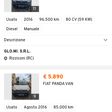
11
Usato
2016
96.500 km
80 CV (59 KW)
Diesel
Manuale
Descrizione
GLO.MI. S.R.L.
Rizziconi (RC)
€ 5.890
FIAT PANDA VAN
9
Usato
Agosto 2016
85.000 km