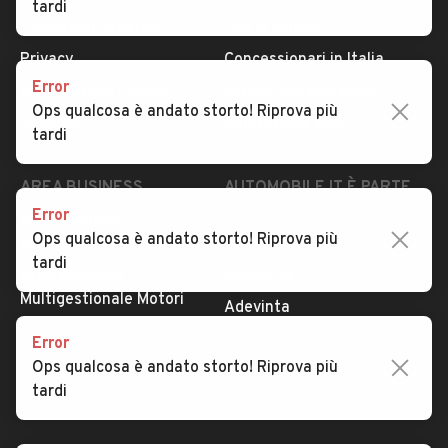
tardi
Condizioni generali
Tipi di veicoli
Privacy
Concessionari in Italia
Error
Impostazioni Privacy
Articoli del Magazine
Ops qualcosa è andato storto! Riprova più
Security
Valutazione auto
tardi
AREA BUSINESS
AUTOMOBILE.IT È PARTE
DI ADEVINTA
Error
Registrazione
Ops qualcosa è andato storto! Riprova più
concessionario
subito.it
tardi
Area Business
mobile.de
Multigestionale Motori
Adevinta
Error
Ops qualcosa è andato storto! Riprova più
SEGUICI
tardi