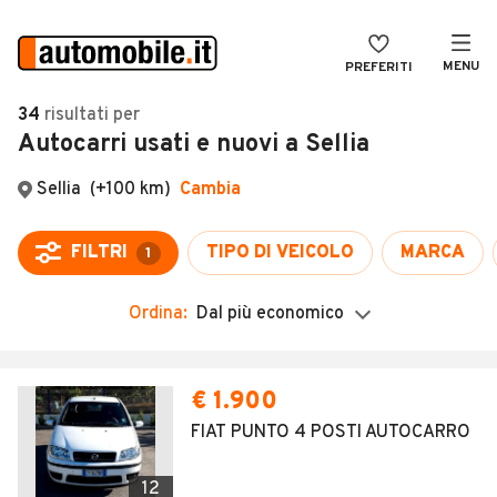
MENU
PREFERITI
CERCA
34
risultati
per
Autocarri usati e nuovi a Sellia
VENDI
Auto
MAGAZINE
Auto usate
ACCEDI
Auto Km 0
Auto Nuove
Ordina:
Dal più economico
Noleggio a lungo termine
Auto d'epoca
€ 1.900
Moto
FIAT PUNTO 4 POSTI AUTOCARRO
Camper
12