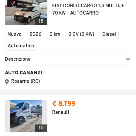
FIAT DOBLÒ CARGO 1.3 MULTIJET
70 kW – AUTOCARRO
18
Nuovo
2026
0 km
0 CV (0 KW)
Diesel
Automatico
Descrizione
AUTO CANANZI
Rosarno (RC)
€ 8.799
Renault
10