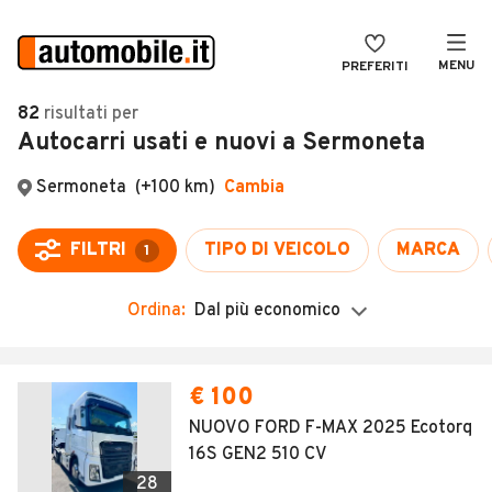
MENU
PREFERITI
CERCA
82
risultati
per
Autocarri usati e nuovi a Sermoneta
VENDI
Auto
MAGAZINE
Auto usate
ACCEDI
Auto Km 0
Auto Nuove
Ordina:
Dal più economico
Noleggio a lungo termine
Auto d'epoca
€ 100
Moto
NUOVO FORD F-MAX 2025 Ecotorq
16S GEN2 510 CV
Camper
28