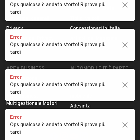
Ops qualcosa è andato storto! Riprova più
Dati identificativi
Tutte le auto usate
tardi
Condizioni generali
Tipi di veicoli
Privacy
Concessionari in Italia
Error
Impostazioni Privacy
Articoli del Magazine
Ops qualcosa è andato storto! Riprova più
Security
Valutazione auto
tardi
AREA BUSINESS
AUTOMOBILE.IT È PARTE
DI ADEVINTA
Error
Registrazione
Ops qualcosa è andato storto! Riprova più
concessionario
subito.it
tardi
Area Business
mobile.de
Multigestionale Motori
Adevinta
Error
Ops qualcosa è andato storto! Riprova più
SEGUICI
tardi