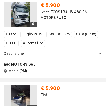
€ 5.900
Iveco ECOSTRALIS 480 E6
MOTORE FUSO
14
Usato
Luglio 2015
680.000 km
0 CV (0 KW)
Diesel
Automatico
Descrizione
aec MOTORS SRL
Anzio (RM)
€ 5.900
Fiat