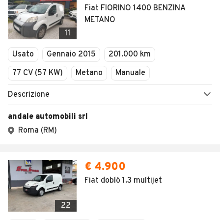
Fiat FIORINO 1400 BENZINA
METANO
11
Usato
Gennaio 2015
201.000 km
77 CV (57 KW)
Metano
Manuale
Descrizione
andale automobili srl
Roma (RM)
€ 4.900
Fiat doblò 1.3 multijet
22