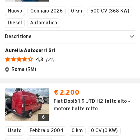
Veicoli Commerciali
Nuovo
Gennaio 2026
0 km
500 CV (368 KW)
Concessionari
Diesel
Automatico
Descrizione
Aurelia Autocarri Srl
4,3
(
21
)
Roma (RM)
€ 2.200
Fiat Doblò 1.9 JTD H2 tetto alto -
motore batte rotto
6
Usato
Febbraio 2004
0 km
0 CV (0 KW)