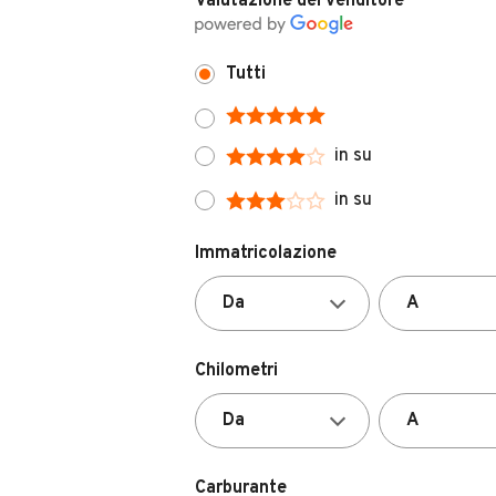
Valutazione del venditore
Tutti
in su
in su
Immatricolazione
Chilometri
Carburante