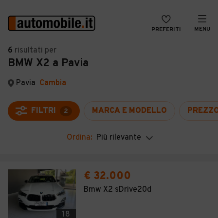
MENU
PREFERITI
CERCA
6
risultati
per
BMW X2 a Pavia
VENDI
Auto
MAGAZINE
Auto usate
Pavia
Cambia
ACCEDI
Auto Km 0
FILTRI
MARCA E MODELLO
PREZZ
2
Auto Nuove
Ordina:
Più rilevante
Noleggio a lungo termine
Auto d'epoca
€ 32.000
Moto
Bmw X2 sDrive20d
Camper
18