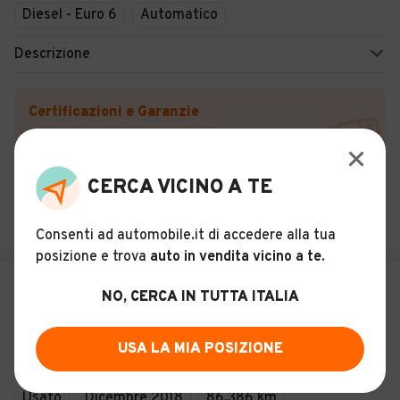
Diesel - Euro 6
Automatico
Descrizione
Certificazioni e Garanzie
Storia del veicolo
CERCA VICINO A TE
CARTENI SPA - Pavia
Pavia (PV)
Consenti ad automobile.it di accedere alla tua
posizione e trova
auto in vendita vicino a te
.
€ 27.900
NO, CERCA IN TUTTA ITALIA
BMW X2 18 d SCR Msport X sDrive
Steptronic
USA LA MIA POSIZIONE
15
Usato
Dicembre 2018
86.386 km