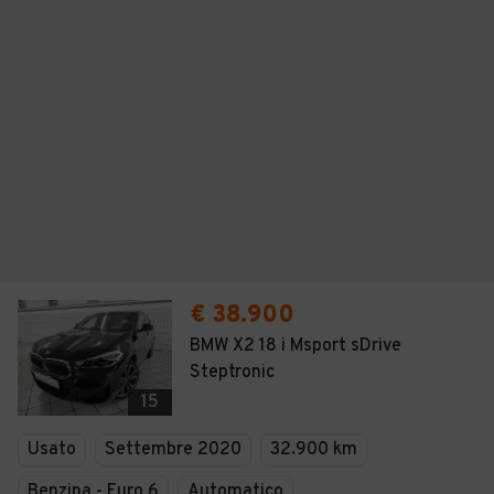
€ 38.900
BMW X2 18 i Msport sDrive
Steptronic
15
Usato
Settembre 2020
32.900 km
Benzina - Euro 6
Automatico