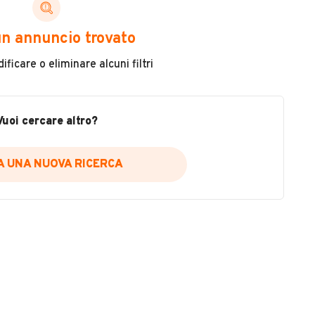
Immatricolazione
2009
n annuncio trovato
Carburante
ficare o eliminare alcuni filtri
Diesel
Tipologia
Vuoi cercare altro?
Altro
IA UNA NUOVA RICERCA
Colore
VEDI TUTTI
Bianco
 Dream