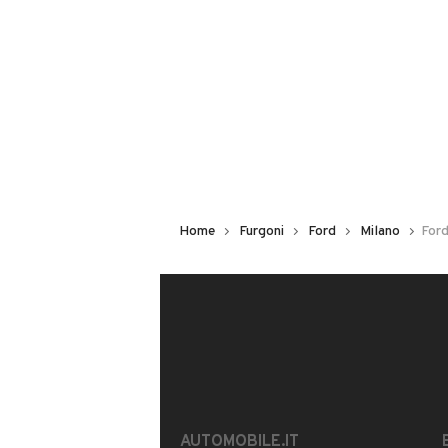
via parco degli scout 17, 20091, B
MOSTRA NUMERO
Notifiche chiamate attive
Questo venditore
riceverà un’e-ma
Home
Furgoni
Ford
Milano
Ford
CONTATTA IL VENDITORE
Il veicolo è ancora disponibile?
Offrite finanziamenti?
È possibile vedere più foto?
AUTOMOBILE.IT