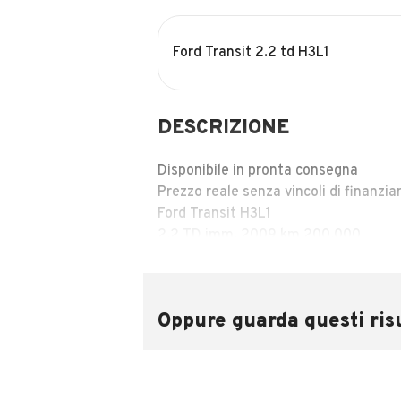
Ford Transit 2.2 td H3L1
DESCRIZIONE
Disponibile in pronta consegna
Prezzo reale senza vincoli di finanzi
Ford Transit H3L1
2.2 TD imm. 2009 km 200.000
Buone condizioni generali
Meccanicamente in ordine con manut
Visibile a Bresso previo appuntamen
Oppure guarda questi risu
INFORMAZIONI VEICOLO