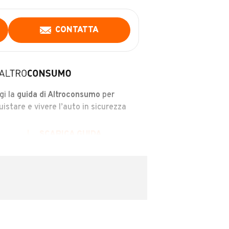
CONTATTA
gi la
guida di Altroconsumo
per
uistare e vivere l’auto in sicurezza
SCARICA GUIDA