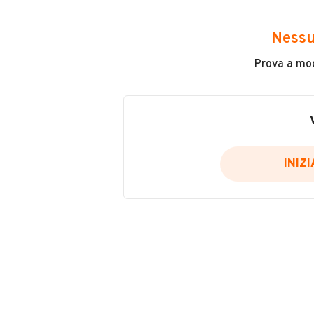
Marca
Ford
Nessu
Chilometri
Prova a modi
200.000
Potenza
96 kW (130 CV)
INIZ
Usato / Nuovo
Usato
Cilindrata
VENDITORE
2200
Autoclass - Drive Your
Iscritto da 2 anni