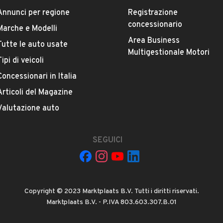
Annunci per regione
Registrazione
concessionario
Marche e Modelli
Area Business
Tutte le auto usate
Multigestionale Motori
La tua mail:
Tipi di veicoli
Concessionari in Italia
Articoli del Magazine
Valutazione auto
SEGUICI
 ad Automobile S.r.l. a utilizzare i miei contatti secondo quanto
acy
, ad esempio per inviare delle raccomandazioni per veicoli simili.
INVIA MESSAGGIO
Copyright © 2023 Marktplaats B.V. Tutti i diritti riservati.
Marktplaats B.V. - P.IVA 803.603.307.B.01
 su di esso si applicano l'
Informativa sulla privacy