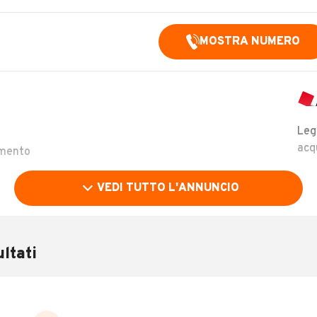
MOSTRA NUMERO
Leg
acq
amento
VEDI TUTTO L'ANNUNCIO
enzione eseguita regolarmente
to
ltati