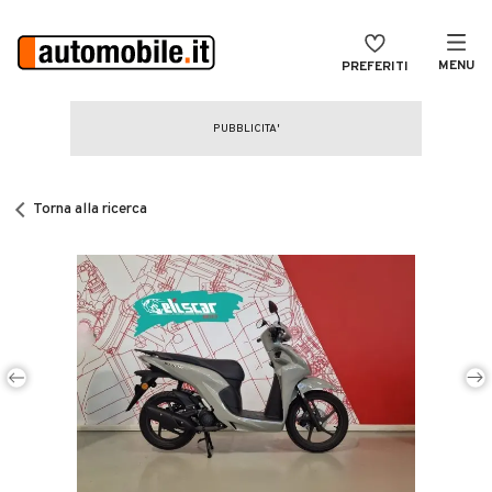
MENU
PREFERITI
CERCA
VENDI
Auto
MAGAZINE
Auto usate
Torna alla ricerca
ACCEDI
Auto Km 0
Auto Nuove
Noleggio a lungo termine
Auto d'epoca
Moto
Camper