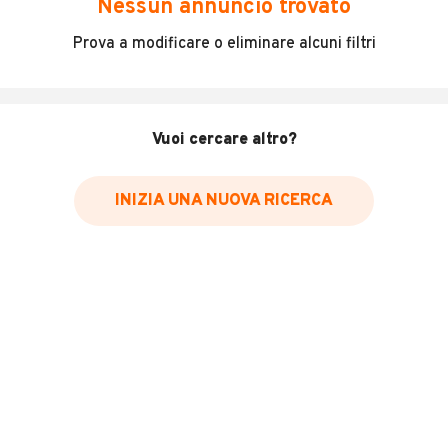
Nessun annuncio trovato
[Rif. 23703008]
Prova a modificare o eliminare alcuni filtri
Prezzo da considerarsi escluso di passaggio di proprietà
veicoli visionabili presso le nostre concessionarie
Agrigento, Caltanissetta, Enna, Gela, Siracusa e Ragusa.
per qualsiasi informazione contattaci sui social, presso
Vuoi cercare altro?
la nostra pagina ufficiale o tramite mail
MANDA UNA MAIL
INIZIA UNA NUOVA RICERCA
INFORMAZIONI VEICOLO
Marca
Honda
Chilometri
1.930