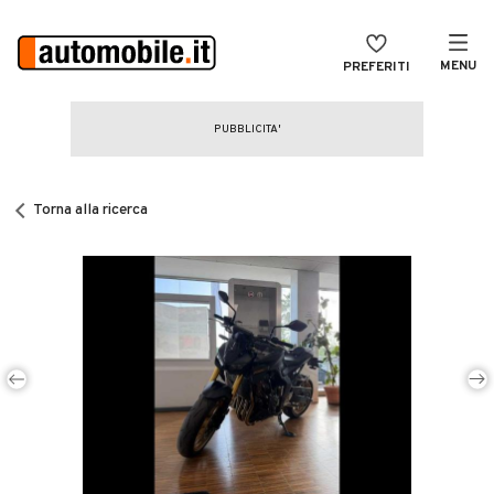
MENU
PREFERITI
CERCA
VENDI
Auto
MAGAZINE
Auto usate
Torna alla ricerca
ACCEDI
Auto Km 0
Auto Nuove
Noleggio a lungo termine
Auto d'epoca
Moto
Camper