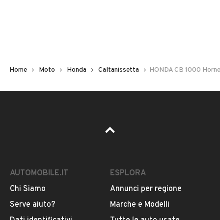
Immatricolazione
2026
Cambio
Cambio manuale
Home
Moto
Honda
Caltanissetta
HONDA CB 1000 Horne
Carburante
VEDI TUTTI
Benzina
Cilindrata
VENDITORE
1000
AD PUGLIESE S.p.A
Tipologia
AUTOMOBILE.IT
ESPLORA
Iscritto da più di 4 anni
Altro
Chi Siamo
Annunci per regione
Serve aiuto?
Marche e Modelli
Via Santo Spirito 102, 93100, Caltanissetta,
Colore
Caltanissetta