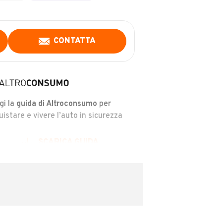
CONTATTA
gi la
guida di Altroconsumo
per
uistare e vivere l’auto in sicurezza
SCARICA GUIDA