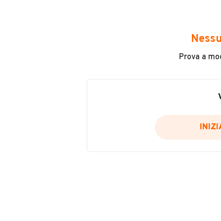
La Twizy è perfetta per spostamenti u
di gestione. Ideale per neopatentati
Prezzo interessante. Disponibile per 
INFORMAZIONI VEICOLO
Nessu
Prova a modi
Marca
~Altre Marche
Immatricolazione
2020
INIZ
Carburante
Elettrico
Tipologia
Motorino / Ciclomotore