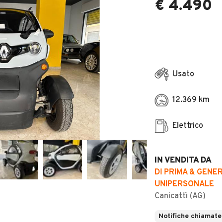
€ 4.490
Usato
12.369 km
Elettrico
IN VENDITA DA
DI PRIMA & GENE
UNIPERSONALE
Canicattì (AG)
Notifiche chiamate