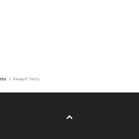
Usato / Nuovo
Usato
 AUTOMOTIVE S.R.L. UNIPERSONALE
 Canicattì, Agrigento
nto
Renault Twizy
il di notifica
per ogni chiamata ricevuta.
Il prezzo è trattabile?
Accettate permute?