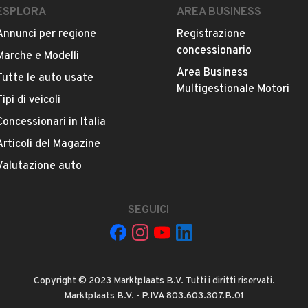
ESPLORA
AREA BUSINESS
Quali sono le condizioni della garanzia?
Annunci per regione
Registrazione
concessionario
Marche e Modelli
Area Business
Tutte le auto usate
Multigestionale Motori
Tipi di veicoli
Concessionari in Italia
Articoli del Magazine
La tua mail:
Valutazione auto
SEGUICI
Copyright © 2023 Marktplaats B.V. Tutti i diritti riservati.
 ad Automobile S.r.l. a utilizzare i miei contatti secondo quanto
Marktplaats B.V. - P.IVA 803.603.307.B.01
acy
, ad esempio per inviare delle raccomandazioni per veicoli simili.