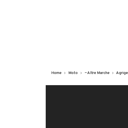
Potenza
VENDITORE
850 kW (1155 CV)
DI PRIMA & GENEROSO
Altro
Iscritto da 3 anni
ABS
VIA CALABRIA, 11, 92024, 92024,
MOSTRA NUMERO
Home
Moto
~Altre Marche
Agrige
Notifiche chiamate attive
Questo venditore
riceverà un’e-ma
CONTATTA IL VENDITORE
Il veicolo è ancora disponibile?
Offrite finanziamenti?