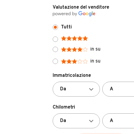
Valutazione del venditore
Tutti
in su
in su
Immatricolazione
Chilometri