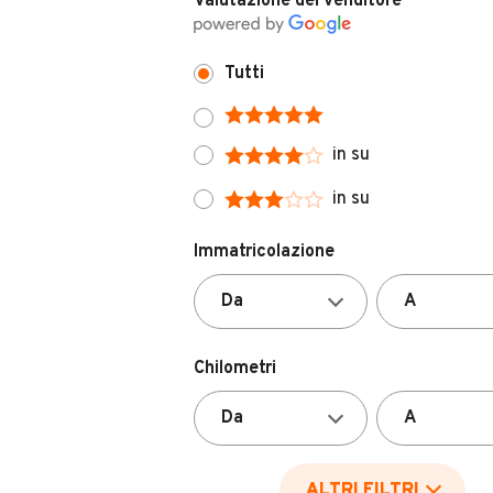
Tutti
in su
in su
Immatricolazione
Chilometri
ALTRI FILTRI