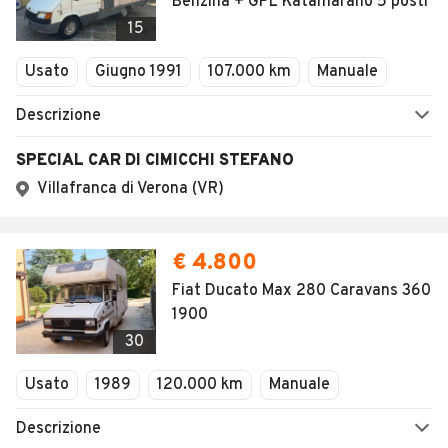
Benzina + GPL Katamarano 5 posti
15
Usato
Giugno 1991
107.000 km
Manuale
Descrizione
SPECIAL CAR DI CIMICCHI STEFANO
Villafranca di Verona (VR)
€ 4.800
Fiat Ducato Max 280 Caravans 360
1900
30
Usato
1989
120.000 km
Manuale
Descrizione