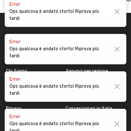
Home
Camper e roulotte
Veneto
Padova
Anguillara Vene
Error
Ops qualcosa è andato storto! Riprova più
tardi
Error
Ops qualcosa è andato storto! Riprova più
tardi
AUTOMOBILE.IT
ESPLORA
Chi Siamo
Annunci per regione
Error
Serve aiuto?
Marche e Modelli
Ops qualcosa è andato storto! Riprova più
Dati identificativi
Tutte le auto usate
tardi
Condizioni generali
Tipi di veicoli
Privacy
Concessionari in Italia
Error
Impostazioni Privacy
Articoli del Magazine
Ops qualcosa è andato storto! Riprova più
Security
Valutazione auto