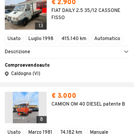
€ 2.900
FIAT DAILY 2.5 35/12 CASSONE
FISSO
13
Usato
Luglio 1998
415.140 km
Automatico
Descrizione
Comproevendoauto
Caldogno (VI)
€ 3.000
CAMION OM 40 DIESEL patente B
8
Usato
Marzo 1981
74.182 km
Manuale