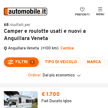
MENU
PREFERITI
CERCA
68
risultati
per
Camper e roulotte usati e nuovi a
VENDI
Auto
Anguillara Veneta
MAGAZINE
Auto usate
ACCEDI
Auto Km 0
Auto Nuove
Noleggio a lungo termine
Ordina:
Dal più economico
Auto d'epoca
Moto
€ 1.700
Camper
Fiat Ducato Igloo