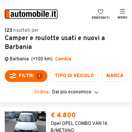
MENU
PREFERITI
CERCA
123
risultati
per
Camper e roulotte usati e nuovi a
VENDI
Auto
Barbania
MAGAZINE
Auto usate
ACCEDI
Auto Km 0
Auto Nuove
Noleggio a lungo termine
Ordina:
Dal più economico
Auto d'epoca
Moto
€ 4.800
Camper
Opel OPEL COMBO VAN 16
B/METANO