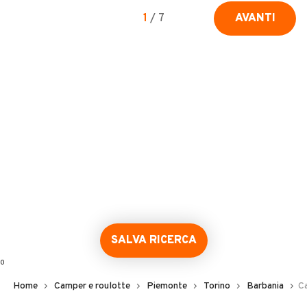
1
/
7
AVANTI
SALVA RICERCA
0
Home
Camper e roulotte
Piemonte
Torino
Barbania
Ca