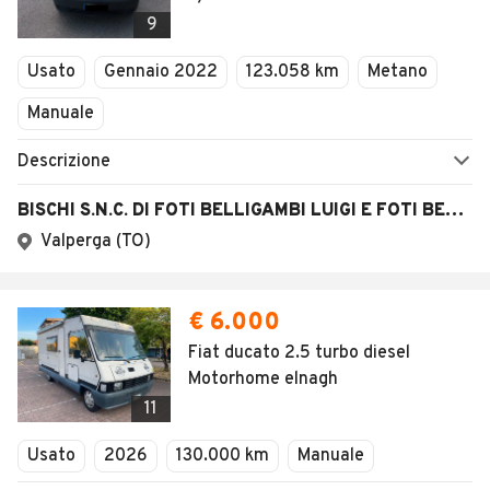
Veicoli Commerciali
9
Concessionari
Usato
Gennaio 2022
123.058 km
Metano
Manuale
Descrizione
BISCHI S.N.C. DI FOTI BELLIGAMBI LUIGI E FOTI BELLIGAMBI MARCO
Valperga (TO)
€ 6.000
Fiat ducato 2.5 turbo diesel
Motorhome elnagh
11
Usato
2026
130.000 km
Manuale