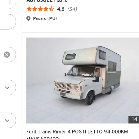
AUTOJOLLY S.r.l.
4,6
(
54
)
Pesaro (PU)
14
Ford Tranis Rimer 4 POSTI LETTO 94.000KM