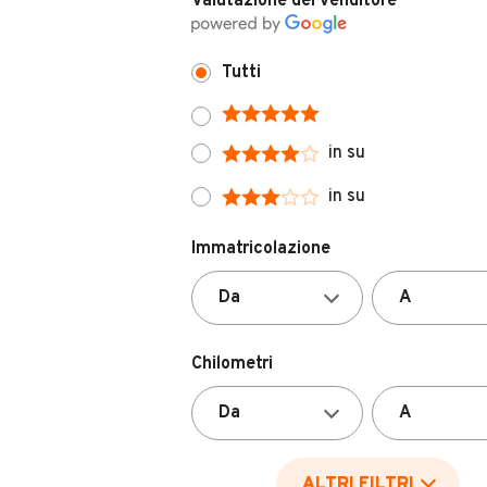
Tutti
in su
in su
Immatricolazione
Chilometri
ALTRI FILTRI