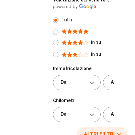
Tutti
in su
in su
Immatricolazione
Chilometri
ALTRI FILTRI