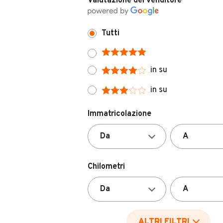
Tutti
in su
in su
Immatricolazione
Chilometri
ALTRI FILTRI